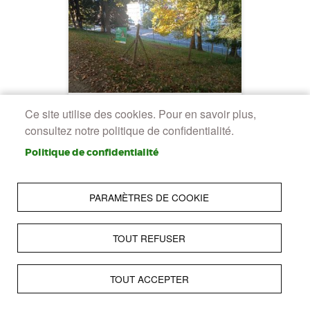
Ce site utilise des cookies. Pour en savoir plus,
Parc Gaston Phoebus
consultez notre politique de confidentialité.
Situé a l’entrée de ville
sud-ouest de Pau, le parc
Politique de confidentialité
Gaston Phoebus s’étend
sur 2,3ha offrant une
PARAMÈTRES DE COOKIE
ambiance champêtre à…
2025
PAU
Public
TOUT REFUSER
Commune
23000.00m²
TOUT ACCEPTER