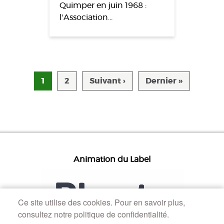
Quimper en juin 1968 :
l'Association…
Pagination
Page suivante
Dernière 
1
2
Suivant ›
Dernier »
Animation du Label
Ce site utilise des cookies. Pour en savoir plus,
consultez notre politique de confidentialité.