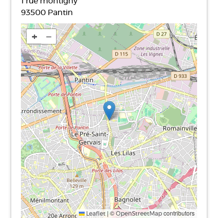
1 rue montigny
93500
Pantin
+
−
|
©
contributors
Leaflet
OpenStreetMap