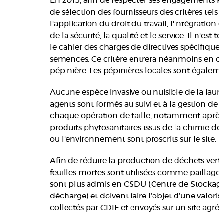
En 2015, afin de respecter ses engagements
de sélection des fournisseurs des critères te
l'application du droit du travail, l'intégrat
de la sécurité, la qualité et le service. Il n'e
le cahier des charges de directives spécifiqu
semences. Ce critère entrera néanmoins en c
pépinière. Les pépinières locales sont égalem
Aucune espèce invasive ou nuisible de la faune 
agents sont formés au suivi et à la gestion de
chaque opération de taille, notamment après 
produits phytosanitaires issus de la chimie d
ou l'environnement sont proscrits sur le site.
Afin de réduire la production de déchets verts
feuilles mortes sont utilisées comme paillage.
sont plus admis en CSDU (Centre de Stocka
décharge) et doivent faire l’objet d’une valor
collectés par CDIF et envoyés sur un site ag