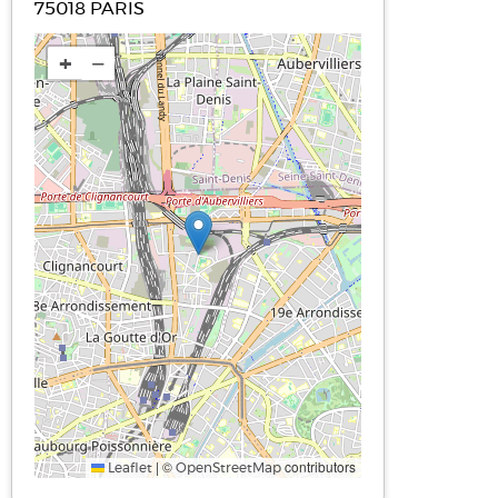
75018
PARIS
+
−
|
©
contributors
Leaflet
OpenStreetMap