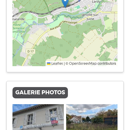
|
©
contributors
Leaflet
OpenStreetMap
GALERIE PHOTOS